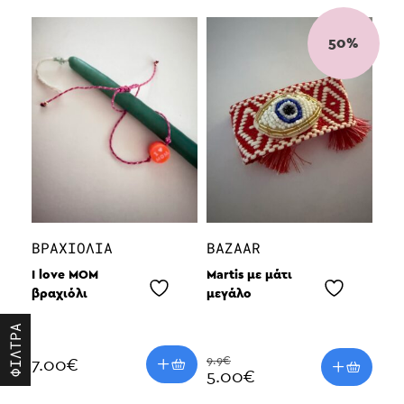
50%
ΒΡΑΧΙΌΛΙΑ
BAZAAR
I love MOM
Martis με μάτι
βραχιόλι
μεγάλο
ΦΙΛΤΡΑ
9.9€
7.00
€
5.00€