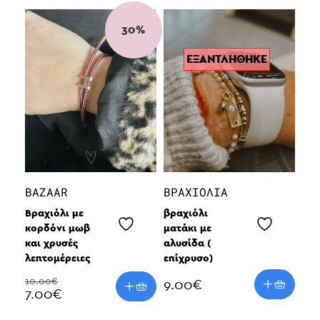
30%
ΕΞΑΝΤΛΗΘΗΚΕ
BAZAAR
ΒΡΑΧΙΌΛΙΑ
Bραχιόλι με
βραχιόλι
κορδόνι μωβ
ματάκι με
και χρυσές
αλυσίδα (
λεπτομέρειες
επίχρυσο)
10.00€
9.00
€
7.00€