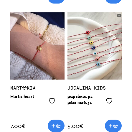
MART🧿KIA
JOCALINA KIDS
Martis heart
μαρτάκια με
μάτι κωδ.31
7.00
€
5.00
€