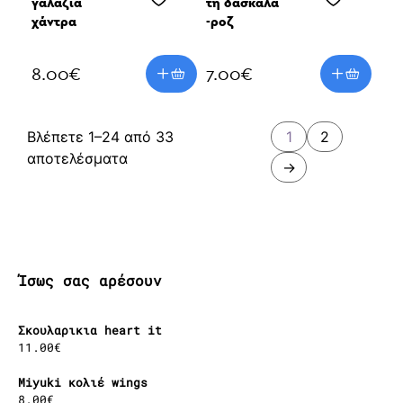
γαλάζια
τη δασκάλα
χάντρα
-ροζ
8.00
€
7.00
€
Βλέπετε 1–24 από 33
1
2
Sorted
αποτελέσματα
→
by
latest
Ίσως σας αρέσουν
Σκουλαρικια heart it
11.00
€
Miyuki κολιέ wings
8.00
€