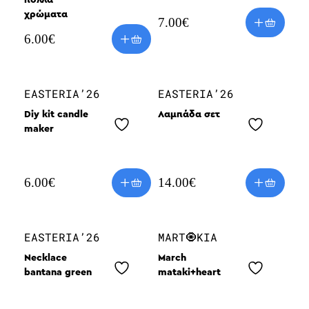
χρώματα
7.00
€
6.00
€
EASTERIA’26
EASTERIA’26
Diy kit candle
Λαμπάδα σετ
maker
6.00
€
14.00
€
EASTERIA’26
MART🧿KIA
Necklace
March
bantana green
mataki+heart