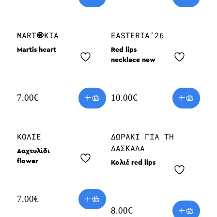
MART🧿KIA
EASTERIA’26
Martis heart
Red lips
necklace new
7.00
€
10.00
€
ΚΟΛΙΈ
ΔΩΡΆΚΙ ΓΙΑ ΤΗ
ΔΑΣΚΆΛΑ
Δαχτυλίδι
flower
Κολιέ red lips
7.00
€
8.00
€