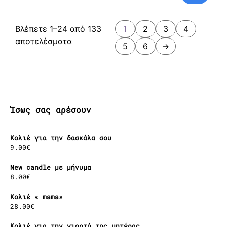
Βλέπετε 1–24 από 133
1
2
3
4
Sorted
αποτελέσματα
5
6
→
by
latest
Ίσως σας αρέσουν
Κολιέ για την δασκάλα σου
9.00
€
New candle με μήνυμα
8.00
€
Κολιέ « mama»
28.00
€
Κολιέ για την γιορτή της μητέρας