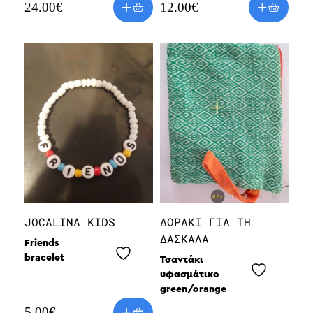
24.00
€
12.00
€
JOCALINA KIDS
ΔΩΡΆΚΙ ΓΙΑ ΤΗ
ΔΑΣΚΆΛΑ
Friends
bracelet
Τσαντάκι
υφασμάτικο
green/orange
5.00
€