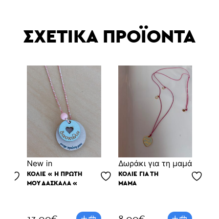
ΣΧΕΤΙΚΑ ΠΡΟΪΟΝΤΑ
Νew in
Δωράκι για τη μαμά
Νe
ΚΟΛΙΕ « Η ΠΡΩΤΗ
ΚΟΛΙΈ ΓΙΑ ΤΗ
MO
ΜΟΥ ΔΑΣΚΑΛΑ «
ΜΑΜΆ
DA
BR
13.00
€
8.00
€