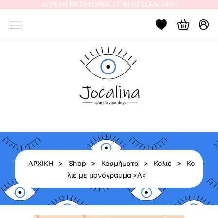
Skip
ΔΩΡΕΑΝ ΜΕΤΑΦΟΡΙΚΑ ΣΤΗΝ ΘΕΣΣΑΛΟΝΙΚΗ
to
content
>
>
>
>
ΑΡΧΙΚΗ
Shop
Κοσμήματα
Κολιέ
Κο
λιέ με μονόγραμμα «Α»