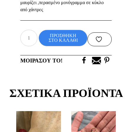
μαυρίζει ,περασμένο μονόγραμμα σε κύκλο
από χάντρες
Κολιέ
ΠΡΟΣΘΗΚΗ
με
ΣΤΟ ΚΑΛΑΘΙ
μονόγραμμα
«Α»
ΜΟΙΡΑΣΟΥ ΤΟ!
ποσότητα
ΣΧΕΤΙΚΑ ΠΡΟΪΟΝΤΑ