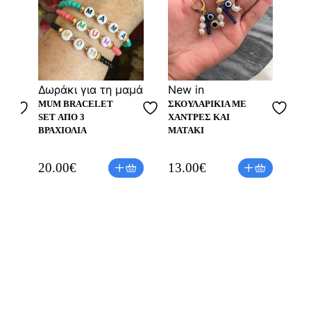
αμά
Δωράκι για τη μαμά
Νew in
Νe
MUM BRACELET
ΣΚΟΥΛΑΡΊΚΙΑ ΜΕ
EA
SET ΑΠΌ 3
ΧΆΝΤΡΕΣ ΚΑΙ
ΧΆ
ΒΡΑΧΙΌΛΙΑ
ΜΑΤΆΚΙ
20.00
€
13.00
€
21