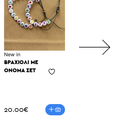
Νew in
Δωράκι για τη μαμά
ΒΡΑΧΙΌΛΙ ΜΕ
CHERRY
ΌΝΟΜΑ ΣΕΤ
ΣΚΟΥΛΑΡΊΚΙΑ
🍒
20.00
€
15.00
€