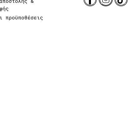
αποστολής &
φής
ι προϋποθέσεις