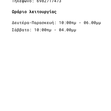
Τηλέφωνο: 6982717473
Ωράριο λειτουργίας
Δευτέρα-Παρασκευή: 10:00πμ - 06.00μμ
Σάββατο: 10:00πμ - 04.00μμ