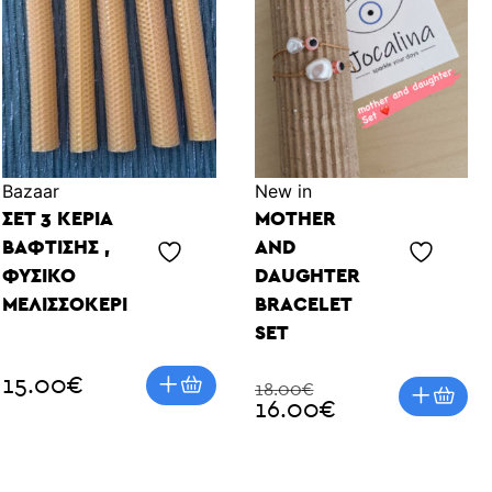
Bazaar
Νew in
ΣΕΤ 3 ΚΕΡΙΆ
MOTHER
ΒΆΦΤΙΣΗΣ ,
AND
ΦΥΣΙΚΌ
DAUGHTER
ΜΕΛΙΣΣΟΚΈΡΙ
BRACELET
SET
15.00
€
18.00€
16.00€