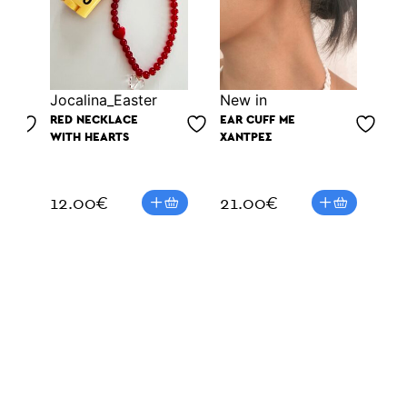
Jocalina_Easter
Νew in
Νe
RED NECKLACE
EAR CUFF ΜΕ
ΜΑ
WITH HEARTS
ΧΆΝΤΡΕΣ
CO
12.00
€
21.00
€
2