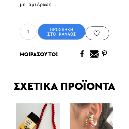
με αφιέρωση .
Στολίδι
ΠΡΟΣΘΗΚΗ
δωράκι
ΣΤΟ ΚΑΛΑΘΙ
για
τη
ΜΟΙΡΑΣΟΥ ΤΟ!
νηπιαγωγό
ποσότητα
ΣΧΕΤΙΚΑ ΠΡΟΪΟΝΤΑ