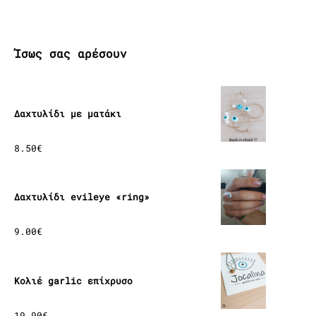
Ίσως σας αρέσουν
Δαχτυλίδι με ματάκι
8.50
€
Δαχτυλίδι evileye «ring»
9.00
€
Κολιέ garlic επίχρυσο
19.90
€