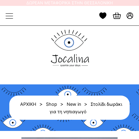
Skip
ΔΩΡΕΑΝ ΜΕΤΑΦΟΡΙΚΑ ΣΤΗΝ ΘΕΣΣΑΛΟΝΙΚΗ
to
content
>
>
>
ΑΡΧΙΚΗ
Shop
Νew in
Στολίδι δωράκι
για τη νηπιαγωγό