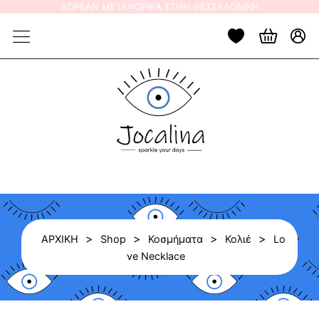
Skip
ΔΩΡΕΑΝ ΜΕΤΑΦΟΡΙΚΑ ΣΤΗΝ ΘΕΣΣΑΛΟΝΙΚΗ
to
content
>
>
>
>
ΑΡΧΙΚΗ
Shop
Κοσμήματα
Κολιέ
Lo
ve Necklace