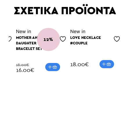
ΣΧΕΤΙΚΑ ΠΡΟΪΟΝΤΑ
Νew in
Νew in
MOTHER AND
LOVE NECKLACE
12%
DAUGHTER
#COUPLE
BRACELET SET
18.00
€
18.00€
16.00€
Νe
ΒΡ
ΜΕ
MI
11