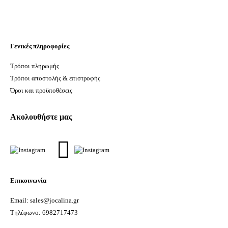
price
τρέχουσα
was:
τιμή
7.00€.
είναι:
5.00€.
Γενικές πληροφορίες
Τρόποι πληρωμής
Τρόποι αποστολής & επιστροφής
Όροι και προϋποθέσεις
Ακολουθήστε μας
Επικοινωνία
Email: sales@jocalina.gr
Τηλέφωνο: 6982717473