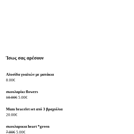
Ίσως σας αρέσουν
Aλυσίδα γυαλιών με ματάκια
8.00
€
σκουλαρίκι flowers
Original
Η
10.00
€
5.00
€
price
τρέχουσα
was:
τιμή
Mum bracelet set από 3 βραχιόλια
10.00€.
είναι:
20.00
€
5.00€.
σκουλαρικια heart *green
Original
Η
7.00
€
5.00
€