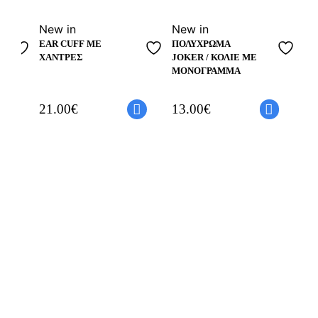
Νew in
Νew in
EAR CUFF ΜΕ
ΠΟΛΎΧΡΩΜΑ
ΧΆΝΤΡΕΣ
JOKER / ΚΟΛΙΈ ΜΕ
ΜΟΝΌΓΡΑΜΜΑ
21.00
€
13.00
€
Νe
MO
DA
BR
18.
16