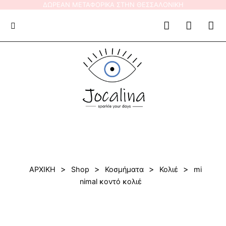
Skip
ΔΩΡΕΑΝ ΜΕΤΑΦΟΡΙΚΑ ΣΤΗΝ ΘΕΣΣΑΛΟΝΙΚΗ
to
content
>
>
>
>
ΑΡΧΙΚΗ
Shop
Κοσμήματα
Κολιέ
mi
nimal κοντό κολιέ