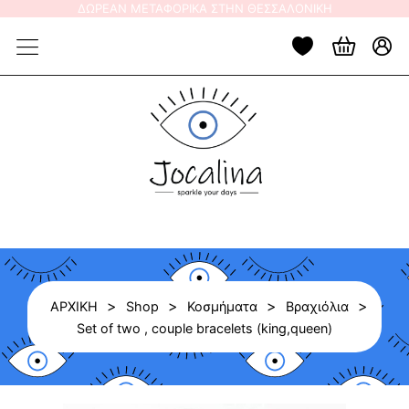
Skip
ΔΩΡΕΑΝ ΜΕΤΑΦΟΡΙΚΑ ΣΤΗΝ ΘΕΣΣΑΛΟΝΙΚΗ
to
content
>
>
>
>
ΑΡΧΙΚΗ
Shop
Κοσμήματα
Βραχιόλια
Set of two , couple bracelets (king,queen)