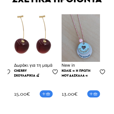
Δωράκι για τη μαμά
Νew in
Νe
CHERRY
ΚΟΛΙΕ « Η ΠΡΩΤΗ
MO
ΣΚΟΥΛΑΡΊΚΙΑ 🍒
ΜΟΥ ΔΑΣΚΑΛΑ «
DA
BR
15.00
€
13.00
€
18
1