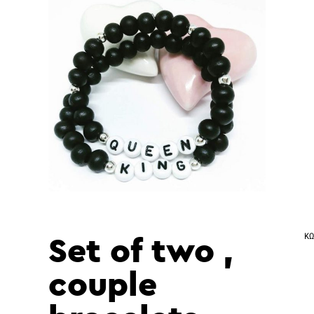
Set of two ,
ΚΩ
couple