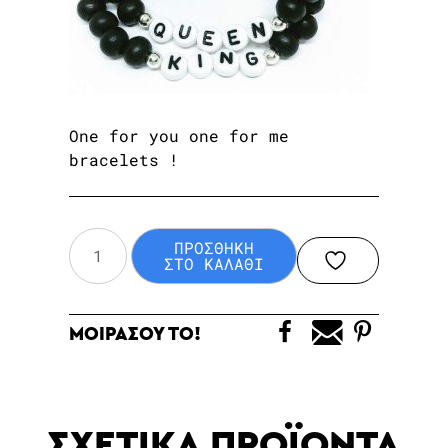
One for you one for me
bracelets !
Set
ΠΡΟΣΘΗΚΗ
of
ΣΤΟ ΚΑΛΑΘΙ
two
,
ΜΟΙΡΑΣΟΥ ΤΟ!
couple
bracelets
(king,queen)
ποσότητα
ΣΧΕΤΙΚΑ ΠΡΟΪΟΝΤΑ