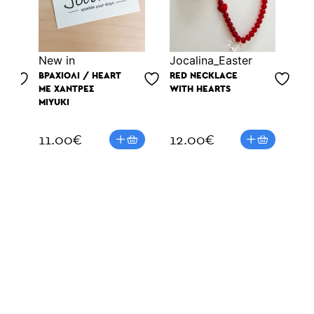
Νew in
Jocalina_Easter
Νe
ΒΡΑΧΙΌΛΙ / HEART
RED NECKLACE
LO
ΜΕ ΧΆΝΤΡΕΣ
WITH HEARTS
#C
MIYUKI
11.00
€
12.00
€
1