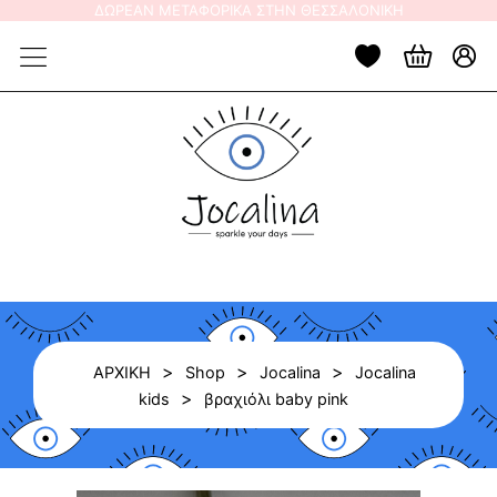
Skip
ΔΩΡΕΑΝ ΜΕΤΑΦΟΡΙΚΑ ΣΤΗΝ ΘΕΣΣΑΛΟΝΙΚΗ
to
content
>
>
>
ΑΡΧΙΚΗ
Shop
Jocalina
Jocalina
>
kids
βραχιόλι baby pink