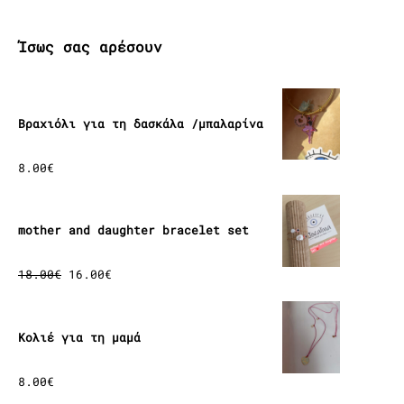
Ίσως σας αρέσουν
Βραχιόλι για τη δασκάλα /μπαλαρίνα
8.00
€
mother and daughter bracelet set
Original
Η
18.00
€
16.00
€
price
τρέχουσα
was:
τιμή
18.00€.
είναι:
Κολιέ για τη μαμά
16.00€.
8.00
€